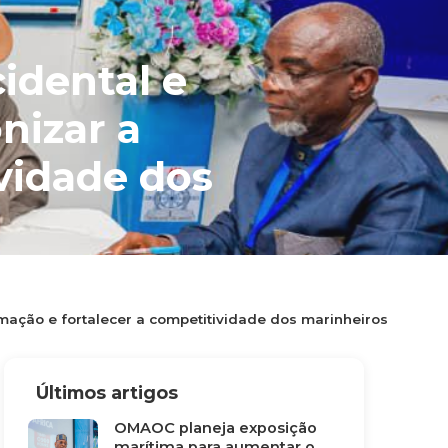
idental e
nizar a
vidade dos
o Marfim
marítimos,
mação e fortalecer a competitividade dos marinheiros
Últimos artigos
OMAOC planeja exposição
marítima para aumentar o