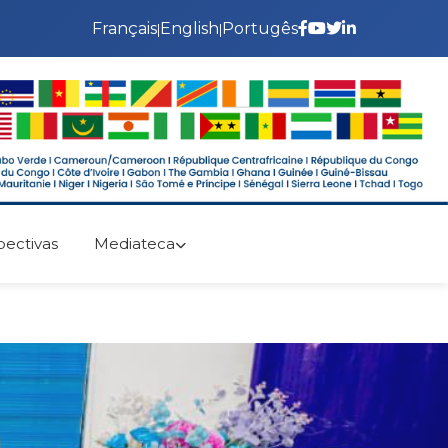
Français
English
Portugês
|
|
ectivas
Mediateca