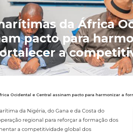
rítimas da África Oc
nam pacto para harmo
ortalecer a competiti
 formação marítima da Nigéria, do Gana e da Costa d
cooperação regional para reforçar a formação dos 
ica Ocidental e Central assinam pacto para harmonizar a for
entar a competitividade...
rítima da Nigéria, do Gana e da Costa do
n de leitura
eração regional para reforçar a formação dos
mentar a competitividade global dos