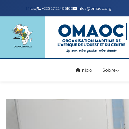
Início
|
+225 27 22406100
infos@omaoc.org
Início
Sobre