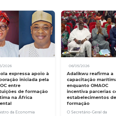
lités (PT)
Actualités (PT)
5/2026
06/05/2026
ola expressa apoio à
Adalikwu reafirma a
boração iniciada pela
capacitação marítim
OC entre
enquanto OMAOC
ituições de formação
incentiva parcerias 
tima na África
estabelecimentos d
ental
formação
istro da Economia
O Secretário-Geral da