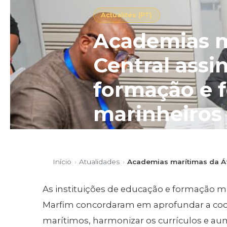
Actualités (PT)
Academias ma
Central assi
formação e f
marinheiros
As instituições de educação e
concordaram em aprofundar a 
Início
›
Atualidades
›
Academias marítimas da Áfr
harmonizar os currículos e aum
As instituições de educação e formação ma
Publicado em 11/05/2026
4 mi
Marfim concordaram em aprofundar a coop
marítimos, harmonizar os currículos e au