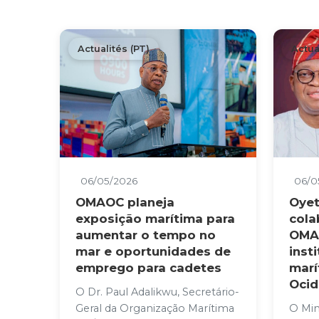
Actualités (PT)
Actua
06/05/2026
06/0
OMAOC planeja
Oyet
exposição marítima para
cola
aumentar o tempo no
OMA
mar e oportunidades de
inst
emprego para cadetes
marí
Ocid
O Dr. Paul Adalikwu, Secretário-
Geral da Organização Marítima
O Min