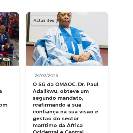
Actualités (PT)
26/02/2026
O SG da OMAOC, Dr. Paul
a
Adalikwu, obteve um
segundo mandato,
com
reafirmando a sua
e
confiança na sua visão e
gestão do sector
marítimo da África
Ocidental e Central.