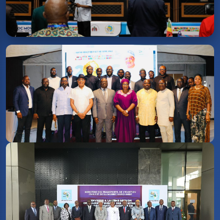
accueil.phototheque_featured
19ª Assembleia Geral e
comemorações do 50º aniversário
da OMAOC Banjul (16 a 20 de
fevereiro de 2026)
08/03/2026
Reunião do Comitê de Orçamento da MOWCA - 13 10
2026
19/01/2026