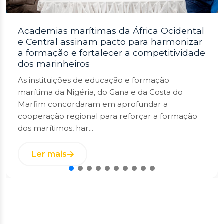
OMAOC planeja exposição marítima para
aumentar o tempo no mar e
oportunidades de emprego para cadetes
O Dr. Paul Adalikwu, Secretário-Geral da
Organização Marítima da África Ocidental e
Central (WCAMO), revelou os planos da
organização de realizar uma exposição em
Lagos, Nigéria, q...
Ler mais