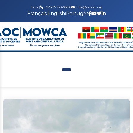
Início
|
+225 27 22406100
infos@omaoc.org
Français
English
Portugês
|
|