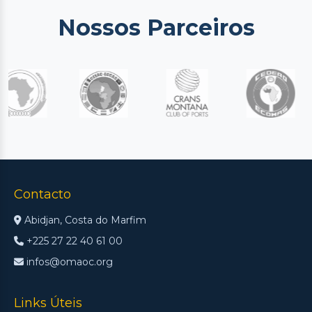
Nossos Parceiros
Contacto
Abidjan, Costa do Marfim
+225 27 22 40 61 00
infos@omaoc.org
Links Úteis