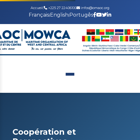
Accueil
|
+225 27 22406100
infos@omaoc.org
Français
English
Portugês
|
|
Coopération et