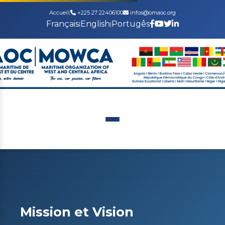
Accueil
|
+225 27 22406100
infos@omaoc.org
Français
English
Portugês
|
|
Mission et Vision