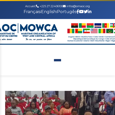
Accueil
|
+225 27 22406100
infos@omaoc.org
Français
English
Portugês
|
|