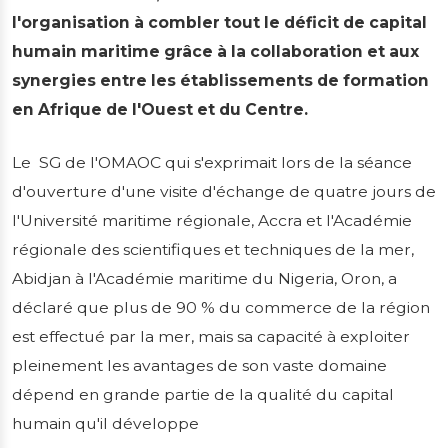
les
l'organisation à combler tout le déficit de capital
humain maritime grâce à la collaboration et aux
établissements de
synergies entre les établissements de formation
formation
en Afrique de l'Ouest et du Centre.
Le SG de l'OMAOC qui s'exprimait lors de la séance
Le secrétaire général de l'Organisation
d'ouverture d'une visite d'échange de quatre jours de
maritime de l'Afrique de l'Ouest et du Centre
l'Université maritime régionale, Accra et l'Académie
(OMAOC), le Dr Paul Adalikwu, a réafféré la
régionale des scientifiques et techniques de la mer,
détermination de l'organisation à combler
Abidjan à l'Académie maritime du Nigeria, Oron, a
tout le déficit de capital humain maritime
grâce à la coll...
déclaré que plus de 90 % du commerce de la région
est effectué par la mer, mais sa capacité à exploiter
Publié le 06/05/2026
5 min de lecture
pleinement les avantages de son vaste domaine
dépend en grande partie de la qualité du capital
humain qu'il développe