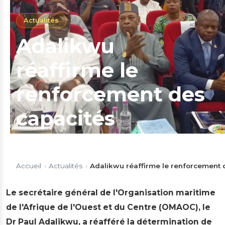
Actualités
Adalikwu
réaffirme le
renforcement des
capacités
maritimes tandis
que l'OMAOC
Accueil
›
Actualités
›
Adalikwu réaffirme le renforcement 
encourage le
Le secrétaire général de l'Organisation maritime
de l'Afrique de l'Ouest et du Centre (OMAOC), le
partenariat avec
Dr Paul Adalikwu, a réafféré la détermination de