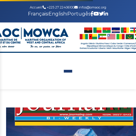
Accueil
|
+225 27 22406100
infos@omaoc.org
Français
English
Portugês
|
|