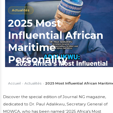
Actualités
2025 Most
Influential African
Maritime
Personality
Discover the special edition of Journal NG
magazine, dedicated to Dr. Paul Adalikwu,
Accueil
›
Actualités
›
2025 Most Influential African Maritim
Secretary General of MOWCA, who has been
named '2025 Africa's Most Influential
Discover the special edition of Journal NG magazine,
Maritime Personality'. In this exclusive issue,
dedicated to Dr. Paul Adalikwu, Secretary General of
he reflects on his...
MOWCA, who has been named '2025 Africa's Most