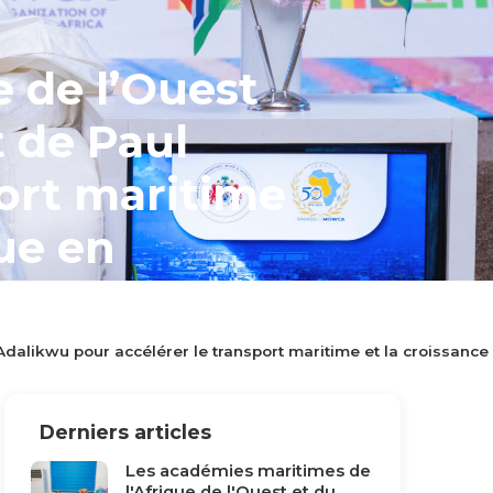
e de l’Ouest
 de Paul
port maritime
eue en
Adalikwu pour accélérer le transport maritime et la croissance
prolonge
re (OMAOC)
Derniers articles
Les académies maritimes de
l'Afrique de l'Ouest et du