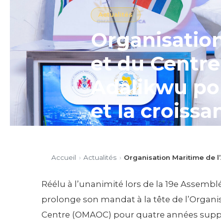
Actualités
Organisation
et du Centre
Adalikwu pou
et la croiss
Afrique
Accueil
›
Actualités
›
Organisation Maritime de l’
Réélu à l’unanimité lors de la
son mandat à la tête de l’Orga
Réélu à l’unanimité lors de la 19e Assembl
pour quatre années supplémenta
prolonge son mandat à la tête de l’Organis
Publié le 26/02/2026
5 min de
Centre (OMAOC) pour quatre années suppl