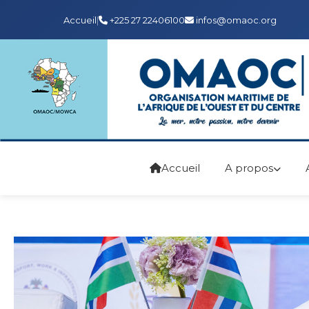
Accueil
|
+225 27 22406100
infos@omaoc.org
Accueil
A propos