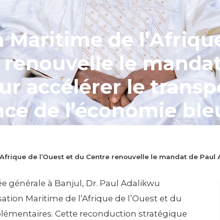
 Maritime de l’Afriqu
 renouvelle le mandat
r accélérer le trans
ance de l’économie bl
Afrique de l’Ouest et du Centre renouvelle le mandat de Paul 
 19e Assemblée générale à Banjul, Dr. Paul Adalikwu 
nisation Maritime de l’Afrique de l’Ouest et du Cent
ée générale à Banjul, Dr. Paul Adalikwu
ires. Cette reco...
ation Maritime de l’Afrique de l’Ouest et du
 lecture
émentaires. Cette reconduction stratégique