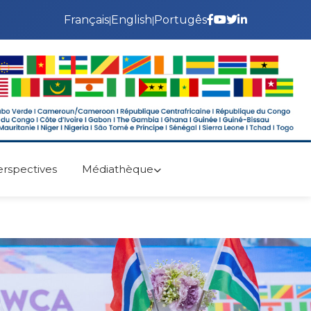
Français
English
Portugês
|
|
erspectives
Médiathèque